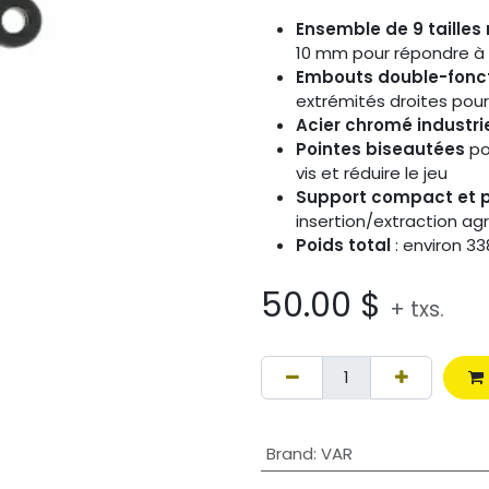
Ensemble de 9 tailles
10 mm pour répondre à 
Embouts double-fonc
extrémités droites pou
Acier chromé industri
Pointes biseautées
po
vis et réduire le jeu
Support compact et p
insertion/extraction ag
Poids total
: environ 33
50.00
$
+ txs.
Brand
:
VAR