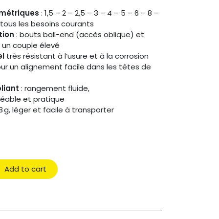
 métriques
: 1,5 – 2 – 2,5 – 3 – 4 – 5 – 6 – 8 –
tous les besoins courants
tion
: bouts ball-end (accès oblique) et
r un couple élevé
el
très résistant à l’usure et à la corrosion
ur un alignement facile dans les têtes de
liant
: rangement fluide,
réable et pratique
8 g, léger et facile à transporter
Add to cart