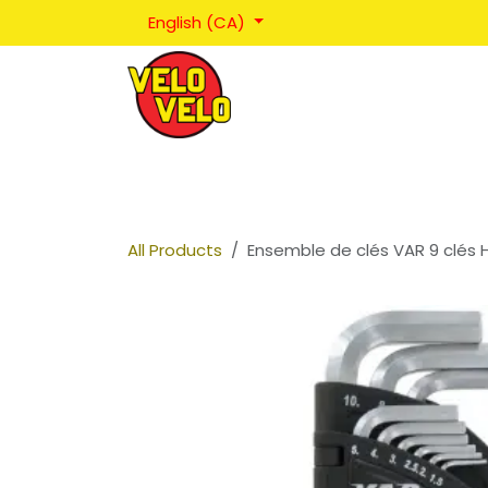
Skip to Content
English (CA)
Réparations
Positionnement
Coaching
All Products
Ensemble de clés VAR 9 clés