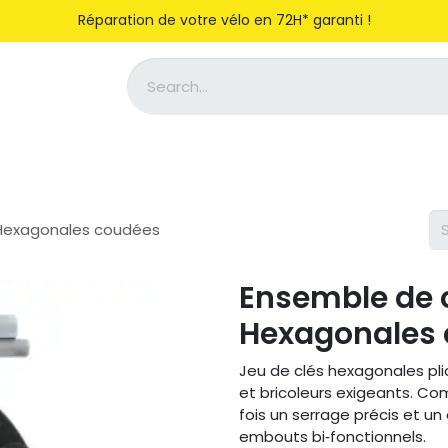
Réparation de votre vélo en 72H* garanti !
Notre entreprise
Magasiner
 Hexagonales coudées
Ensemble de c
Hexagonales
Jeu de clés hexagonales pli
et bricoleurs exigeants. C
fois un serrage précis et un 
embouts bi‑fonctionnels.