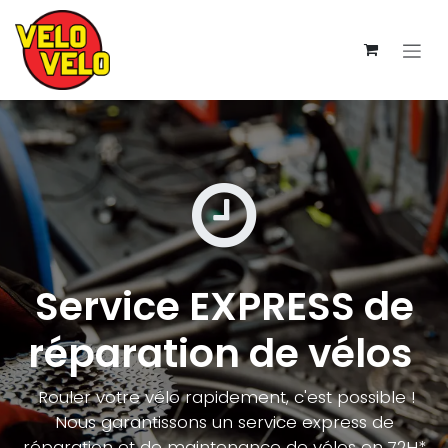
Se rendre au contenu
Service EXPRESS de
réparation de vélos
Rouler votre vélo rapidement, c'est possible !
Nous garantissons un service express de
réparation et de maintenance de vélos en 72H*