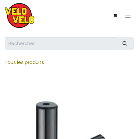
Se rendre au contenu
Tous les produits