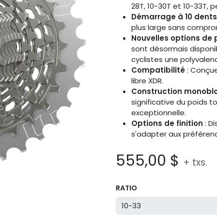
28T, 10-30T et 10-33T,
Démarrage à 10 dents
plus large sans comprome
Nouvelles options de 
sont désormais disponi
cyclistes une polyvalenc
Compatibilité
: Conçue
libre XDR.
Construction monoblo
significative du poids 
exceptionnelle.
Options de finition
: D
s'adapter aux préféren
555,00
$
+ txs.
RATIO