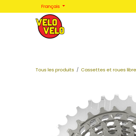
Se rendre au contenu
Français
Réparations
Positionnement
Coaching
Tous les produits
Cassettes et roues libr