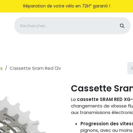
Réparation de votre vélo en 72H* garanti !
Notre entreprise
Magasiner
es
Cassette Sram Red 12v
Cassette Sra
La
cassette SRAM RED XG-
changements de vitesse flu
aux transmissions électroniq
Progression des vites
pignons, avec au moins 