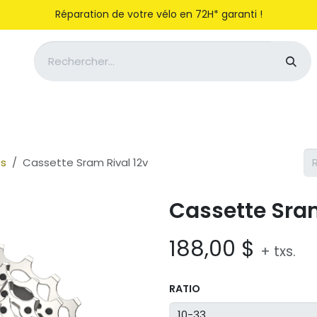
Réparation de votre vélo en 72H* garanti !
Notre entreprise
Magasiner
es
Cassette Sram Rival 12v
Cassette Sram
188,00
$
+ txs.
RATIO