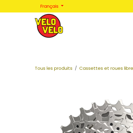
Se rendre au contenu
Français
Réparations
Positionnement
Coaching
Tous les produits
Cassettes et roues libr