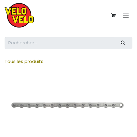
Se rendre au contenu
Tous les produits