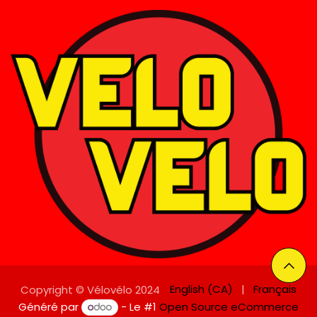
English (CA)
|
Français
Copyright © Vélovélo 2024
Généré par
- Le #1
Open Source eCommerce