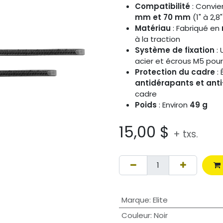
Compatibilité
: Convie
mm et 70 mm
(1" à 2,8"
Matériau
: Fabriqué en
à la traction
Système de fixation
: 
acier et écrous M5 pour
Protection du cadre
: 
antidérapants et anti
cadre
Poids
: Environ
49 g
15,00
$
+ txs.
Marque
:
Elite
Couleur
:
Noir