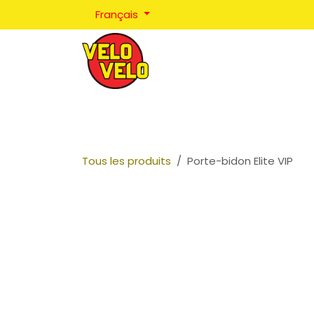
Se rendre au contenu
Français
Réparations
Positionnement
Coaching
Tous les produits
Porte-bidon Elite VIP