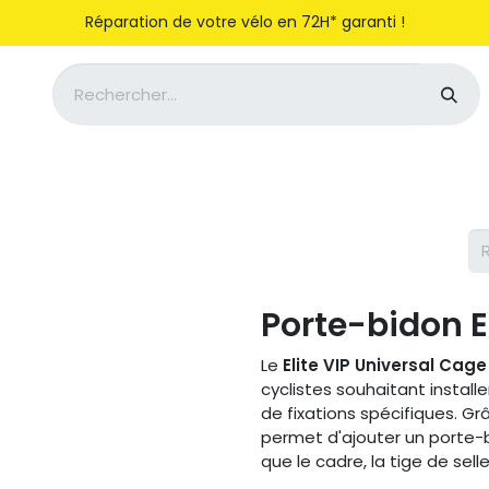
Réparation de votre vélo en 72H* garanti !
Notre entreprise
Magasiner
Porte-bidon El
Le
Elite VIP Universal Cag
cyclistes souhaitant instal
de fixations spécifiques. Grâ
permet d'ajouter un porte-b
que le cadre, la tige de sell