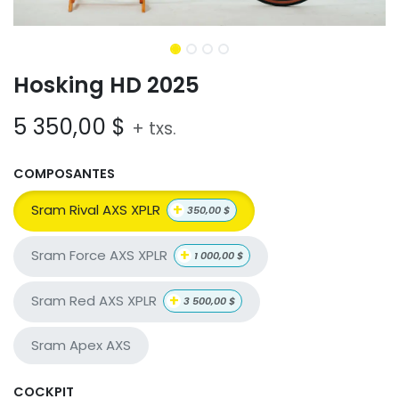
Hosking HD 2025
5 350,00
$
+ txs.
COMPOSANTES
+
Sram Rival AXS XPLR
350,00
$
+
Sram Force AXS XPLR
1 000,00
$
+
Sram Red AXS XPLR
3 500,00
$
Sram Apex AXS
COCKPIT