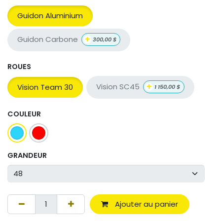
Guidon Aluminium
+
Guidon Carbone
300,00
$
ROUES
+
Vision SC45
Vision Team 30
1 150,00
$
COULEUR
GRANDEUR
Ajouter au panier