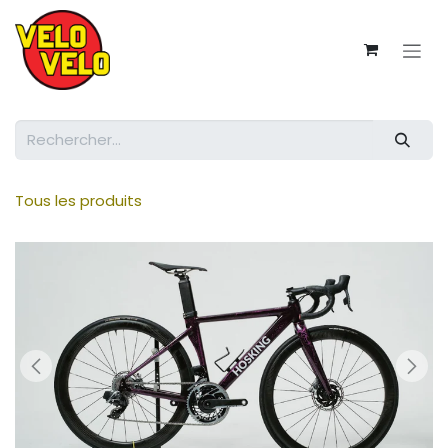
Se rendre au contenu
Tous les produits