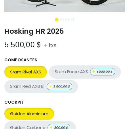
Hosking HR 2025
5 500,00
$
+ txs.
COMPOSANTES
+
Sram Force AXS
Sram Rival AXS
1 000,00
$
+
Sram Red AXS E1
3 500,00
$
COCKPIT
Guidon Aluminium
+
Guidon Carbone
300,00
$