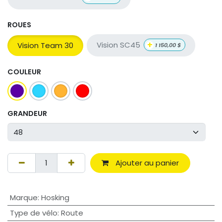
ROUES
+
Vision SC45
Vision Team 30
1 150,00
$
COULEUR
GRANDEUR
Ajouter au panier
Marque
:
Hosking
Type de vélo
:
Route