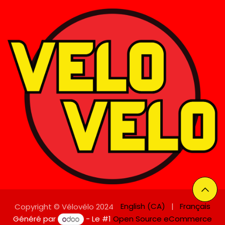
English (CA)
|
Français
Copyright © Vélovélo 2024
Généré par
- Le #1
Open Source eCommerce