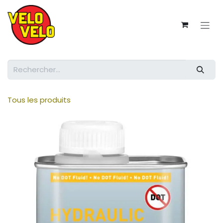
Se rendre au contenu
Tous les produits