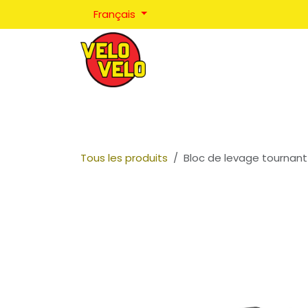
Se rendre au contenu
Français
Réparations
Positionnement
Coaching
Tous les produits
Bloc de levage tournant 