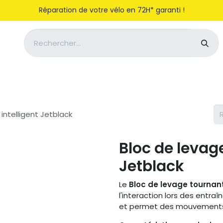
Réparation de votre vélo en 72H* garanti !
Notre entreprise
Magasiner
intelligent Jetblack
Bloc de levage
Jetblack
Le
Bloc de levage tournant
l'interaction lors des entraîn
et permet des mouvements 