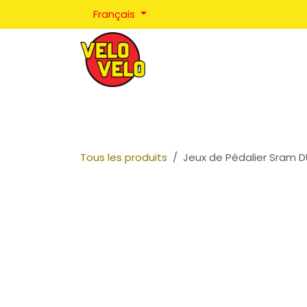
Se rendre au contenu
Français
Réparations
Positionnement
Coaching
Tous les produits
Jeux de Pédalier Sram D