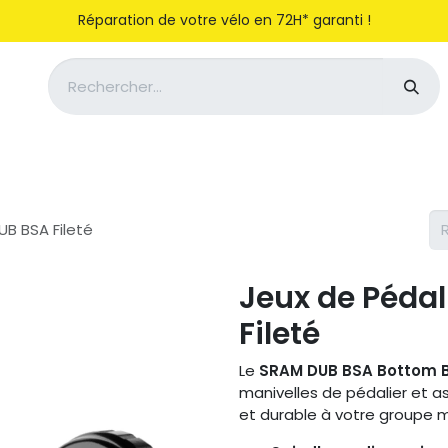
Réparation de votre vélo en 72H* garanti !
Notre entreprise
Magasiner
UB BSA Fileté
Jeux de Péda
Fileté
Le
SRAM DUB BSA Bottom 
manivelles de pédalier et a
et durable à votre groupe 