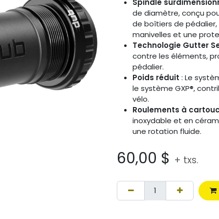
Spindle surdimension
de diamètre, conçu pour
de boîtiers de pédalier,
manivelles et une prote
Technologie Gutter S
contre les éléments, pr
pédalier.
Poids réduit
: Le systè
le système GXP®, contri
vélo.
Roulements à cartouc
inoxydable et en céram
une rotation fluide.
60,00
$
+ txs.