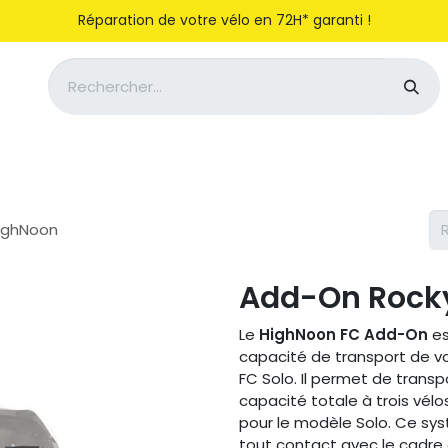
Réparation de votre vélo en 72H* garanti !
Notre entreprise
Magasiner
ighNoon
Add-On Rock
Le
HighNoon FC Add-On
es
capacité de transport de v
FC Solo. Il permet de transp
capacité totale à trois vél
pour le modèle Solo. Ce sys
tout contact avec le cadre o