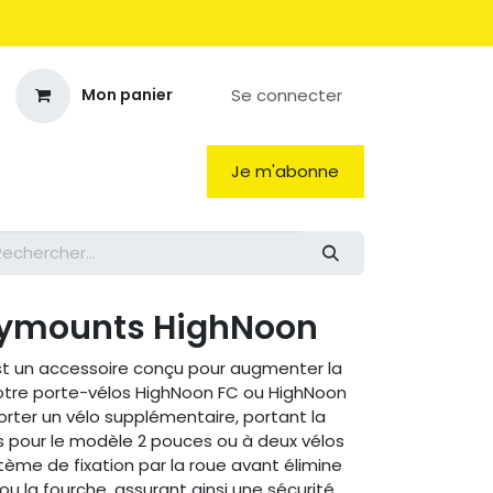
Se connecter
Mon panier
Je m'abonne
ymounts HighNoon
t un accessoire conçu pour augmenter la
otre porte-vélos HighNoon FC ou HighNoon
orter un vélo supplémentaire, portant la
os pour le modèle 2 pouces ou à deux vélos
tème de fixation par la roue avant élimine
u la fourche, assurant ainsi une sécurité