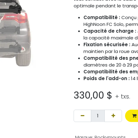
optimale pendant le transpo
Compatibilité :
Conçu p
HighNoon FC Solo, perm
Capacité de charge :
la capacité maximale de 
Fixation sécurisée :
Auc
maintien par la roue av
Compatibilité des pne
diamètres de 20 à 29 p
Compatibilité des em
Poids de l'add-on :
14 l
330,00
$
+ txs.
Marque
:
Rockymounts