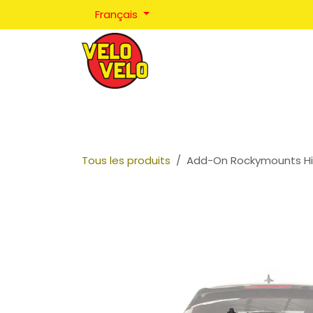
Se rendre au contenu
Français
Réparations
Positionnement
Coaching
Tous les produits
Add-On Rockymounts H