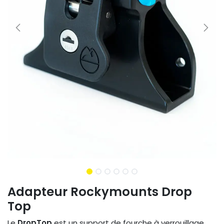
Adapteur Rockymounts Drop
Top
Le
DropTop
est un support de fourche à verrouillage