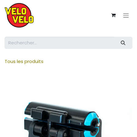
Se rendre au contenu
Tous les produits