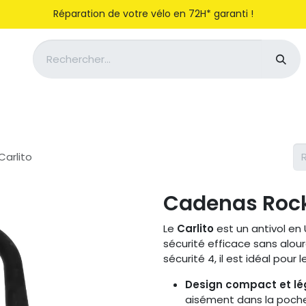
Réparation de votre vélo en 72H* garanti !
Notre entreprise
Magasiner
arlito
Cadenas Rock
Le
Carlito
est un antivol en 
sécurité efficace sans alou
sécurité 4, il est idéal pour
Design compact et lé
aisément dans la poche