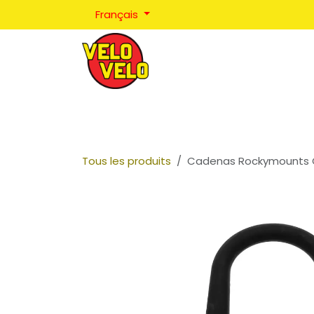
Se rendre au contenu
Français
Réparations
Positionnement
Coaching
Tous les produits
Cadenas Rockymounts C