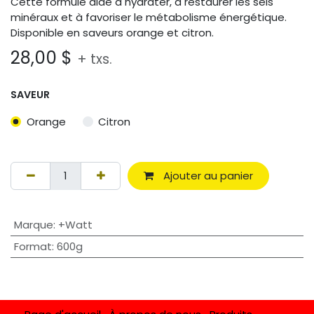
Cette formule aide à hydrater, à restaurer les sels
minéraux et à favoriser le métabolisme énergétique.
Disponible en saveurs orange et citron.
28,00
$
+ txs.
SAVEUR
Orange
Citron
Ajouter au panier
Marque
:
+Watt
Format
:
600g