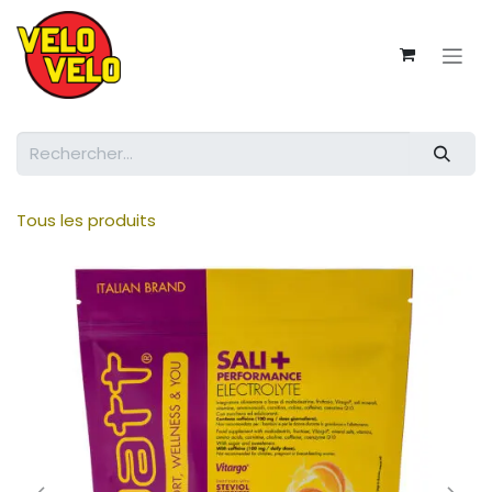
Se rendre au contenu
Tous les produits