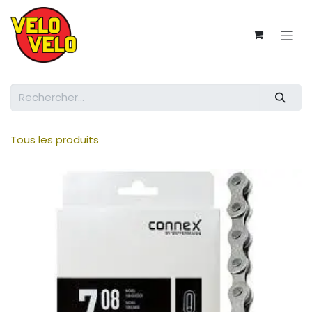
Se rendre au contenu
Tous les produits