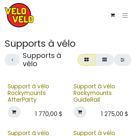
Se rendre au contenu
Supports à vélo
Supports à
vélo
Support à vélo
Support à vélo
Rockymounts
Rockymounts
AfterParty
GuideRail
1 770,00
$
1 275,00
$
Support à vélo
Support à vélo