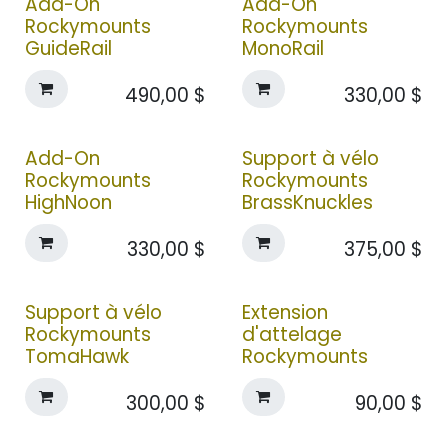
Add-On
Add-On
Rockymounts
Rockymounts
GuideRail
MonoRail
490,00
$
330,00
$
Add-On
Support à vélo
Rockymounts
Rockymounts
HighNoon
BrassKnuckles
330,00
$
375,00
$
Support à vélo
Extension
Rockymounts
d'attelage
TomaHawk
Rockymounts
300,00
$
90,00
$