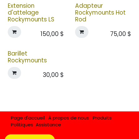
Extension
Adapteur
d'attelage
Rockymounts Hot
Rockymounts LS
Rod
150,00
$
75,00
$
Barillet
Rockymounts
30,00
$
Page d'accueil
À propos de nous
Produits
Politiques
Assistance