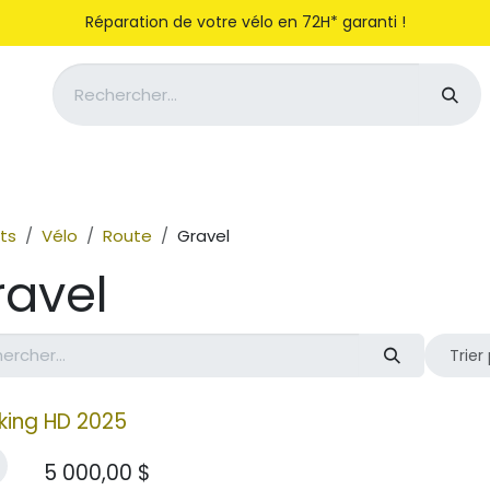
Réparation de votre vélo en 72H* garanti !
Notre entreprise
Magasiner
ts
Vélo
Route
Gravel
ravel
Trier 
king HD 2025
5 000,00
$