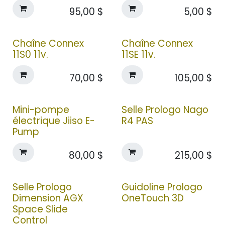
95,00
$
5,00
$
Chaîne Connex
Chaîne Connex
11S0 11v.
11SE 11v.
70,00
$
105,00
$
Mini-pompe
Selle Prologo Nago
électrique Jiiso E-
R4 PAS
Pump
80,00
$
215,00
$
Selle Prologo
Guidoline Prologo
Dimension AGX
OneTouch 3D
Space Slide
Control