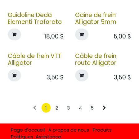
Guidoline Deda
Gaine de frein
Elementi Traforato
Alligator 5mm
18,00
$
5,00
$
Câble de frein VTT
Câble de frein
Alligator
route Alligator
3,50
$
3,50
$
1
2
3
4
5
Page d'accueil
À propos de nous
Produits
Politiques
Assistance